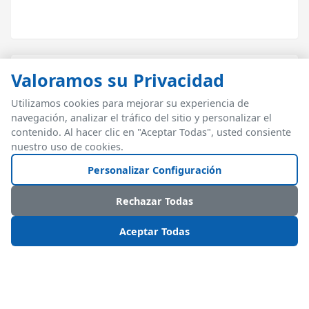
Valoramos su Privacidad
Utilizamos cookies para mejorar su experiencia de
Almacenamiento Basado en Zonas
navegación, analizar el tráfico del sitio y personalizar el
Gestionar zonas congeladas, refrigeradas y ambiente
contenido. Al hacer clic en "Aceptar Todas", usted consiente
con reglas automáticas de ubicación
nuestro uso de cookies.
Personalizar Configuración
Rechazar Todas
Aceptar Todas
¿Listo para Reducir
Pérdida de Producto en