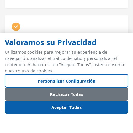
Reconciliación CBP
Valoramos su Privacidad
Reportes de reconciliación automatizados para
Utilizamos cookies para mejorar su experiencia de
auditorías e inspecciones CBP
navegación, analizar el tráfico del sitio y personalizar el
contenido. Al hacer clic en "Aceptar Todas", usted consiente
nuestro uso de cookies.
Personalizar Configuración
Rechazar Todas
RECURSOS RELACIONADOS
Aceptar Todas
Plataforma WMS para 3PL