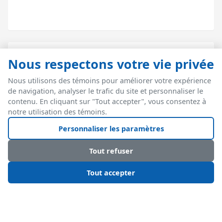
Nous respectons votre vie privée
Libre-service pour les chercheurs
Nous utilisons des témoins pour améliorer votre expérience
de navigation, analyser le trafic du site et personnaliser le
Portail web permettant aux chercheurs de
contenu. En cliquant sur "Tout accepter", vous consentez à
commander des fournitures et de suivre les livraisons
notre utilisation des témoins.
Personnaliser les paramètres
Tout refuser
Tout accepter
Prêt pour une reddition
de comptes de 100 % sur