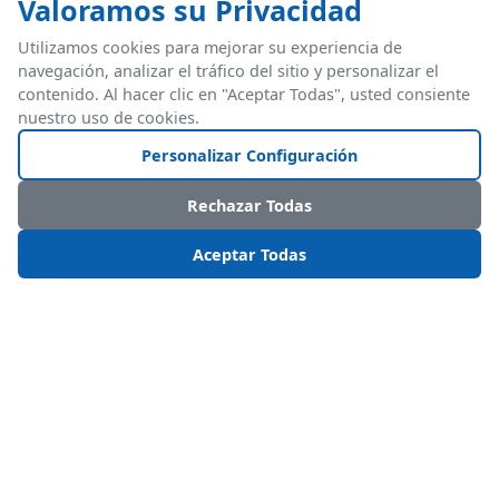
Valoramos su Privacidad
y sincroniza el inventario y las transacciones
Utilizamos cookies para mejorar su experiencia de
con el ERP — por ejemplo, de forma nativa
navegación, analizar el tráfico del sitio y personalizar el
con SAP Business One.
contenido. Al hacer clic en "Aceptar Todas", usted consiente
nuestro uso de cookies.
Personalizar Configuración
SGA vs. ERP — comparación completa
Rechazar Todas
Aceptar Todas
El SGA en la nube y
cuánto cuesta
Un SGA/WMS moderno opera en la nube —
sin servidores que mantener, con
actualizaciones automáticas y acceso desde
cualquier dispositivo. El precio varía según el