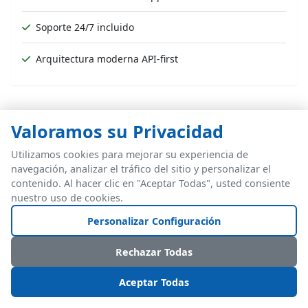
Soporte 24/7 incluido
Arquitectura moderna API-first
Valoramos su Privacidad
Ventajas de Infios WMS
Utilizamos cookies para mejorar su experiencia de
navegación, analizar el tráfico del sitio y personalizar el
contenido. Al hacer clic en "Aceptar Todas", usted consiente
nuestro uso de cookies.
Fuerte reconocimiento de marca en mercado 3PL
norteamericano
Personalizar Configuración
Profunda integración con QuickBooks
Rechazar Todas
Gran comunidad de usuarios existente
Aceptar Todas