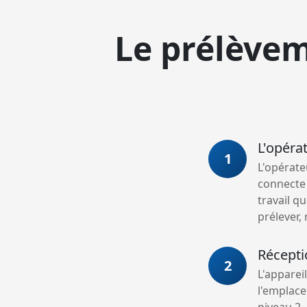
Le prélèvem
L'opéra
1
L'opérate
connecte a
travail q
prélever,
Récepti
2
L'appareil
l'emplace
niveau 2,