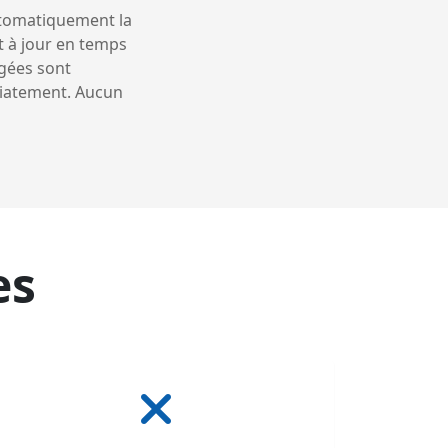
automatiquement la
t à jour en temps
ngées sont
diatement. Aucun
es