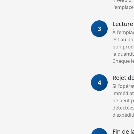
l'emplace
Lecture
3
À l'empla
est au bon
bon produi
la quanti
Chaque le
Rejet d
4
Si l'opér
immédiate
ne peut p
détectées
d'expédit
Fin de l