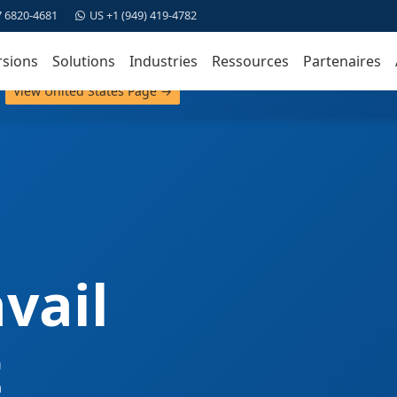
7 6820-4681
US +1 (949) 419-4782
rsions
Solutions
Industries
Ressources
Partenaires
View United States Page →
avail
t