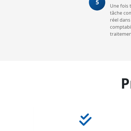
5
Une fois 
tâche com
réel dans
comptabil
traitemen
P