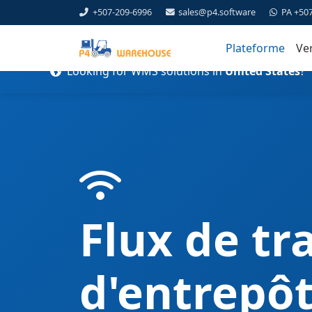
+507-209-6996
sales@p4.software
PA +50
Plateforme
Ve
Looking for WMS solutions in
United States
?
Flux de tr
d'entrepô