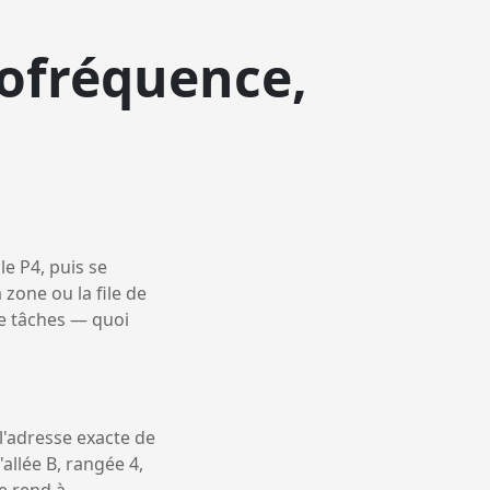
iofréquence,
le P4, puis se
 zone ou la file de
 de tâches — quoi
t l'adresse exacte de
'allée B, rangée 4,
se rend à