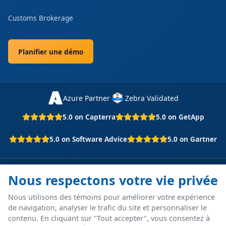
Customs Brokerage
Planifier une démo
Azure Partner
Zebra Validated
5.0 on Capterra
5.0 on GetApp
5.0 on Software Advice
5.0 on Gartner
© 2026 P4 Software S.A. Tous droits réservés.
Nous respectons votre vie privée
Membre de Grupo Barrdega
Nous utilisons des témoins pour améliorer votre expérience
de navigation, analyser le trafic du site et personnaliser le
Tous les noms de produits, logos et marques de tiers appartiennent à
leurs propriétaires respectifs. Leur utilisation n'implique ni
contenu. En cliquant sur "Tout accepter", vous consentez à
approbation ni affiliation.